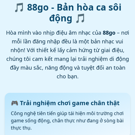
🎵 88go - Bản hòa ca sôi
động 🎵
Hòa mình vào nhịp điệu âm nhạc của
88go
– nơi
mỗi lần đăng nhập đều là một bản nhạc vui
nhộn! Với thiết kế lấy cảm hứng từ giai điệu,
chúng tôi cam kết mang lại trải nghiệm di động
đầy màu sắc, năng động và tuyệt đối an toàn
cho bạn.
🎮 Trải nghiệm chơi game chân thật
Công nghệ tiên tiến giúp tái hiện môi trường chơi
game sống động, chân thực như đang ở sòng bài
thực thụ.