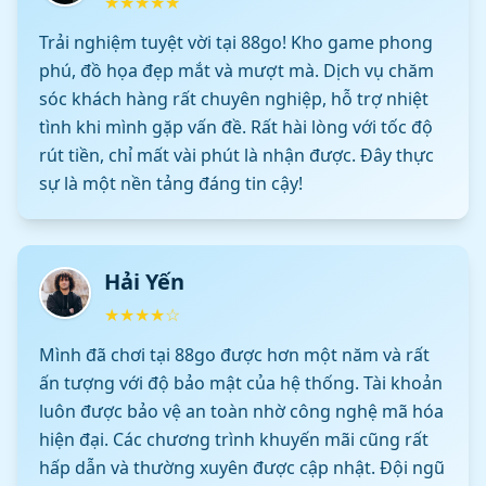
★★★★★
Trải nghiệm tuyệt vời tại 88go! Kho game phong
phú, đồ họa đẹp mắt và mượt mà. Dịch vụ chăm
sóc khách hàng rất chuyên nghiệp, hỗ trợ nhiệt
tình khi mình gặp vấn đề. Rất hài lòng với tốc độ
rút tiền, chỉ mất vài phút là nhận được. Đây thực
sự là một nền tảng đáng tin cậy!
Hải Yến
★★★★☆
Mình đã chơi tại 88go được hơn một năm và rất
ấn tượng với độ bảo mật của hệ thống. Tài khoản
luôn được bảo vệ an toàn nhờ công nghệ mã hóa
hiện đại. Các chương trình khuyến mãi cũng rất
hấp dẫn và thường xuyên được cập nhật. Đội ngũ