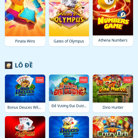
Athena Numbers
Pinata Wins
Gates of Olympus
LÔ ĐỀ
Hot
Hot
Hot
Đế Vương Đại Dương
Bonus Deuces Wild 10 Hand
Dino Hunter