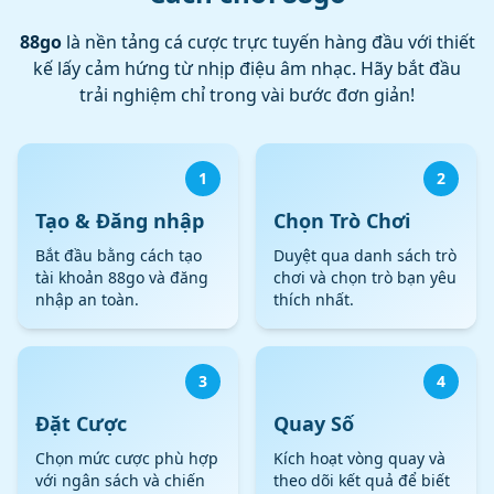
88go
là nền tảng cá cược trực tuyến hàng đầu với thiết
kế lấy cảm hứng từ nhịp điệu âm nhạc. Hãy bắt đầu
trải nghiệm chỉ trong vài bước đơn giản!
1
2
Tạo & Đăng nhập
Chọn Trò Chơi
Bắt đầu bằng cách tạo
Duyệt qua danh sách trò
tài khoản 88go và đăng
chơi và chọn trò bạn yêu
nhập an toàn.
thích nhất.
3
4
Đặt Cược
Quay Số
Chọn mức cược phù hợp
Kích hoạt vòng quay và
với ngân sách và chiến
theo dõi kết quả để biết