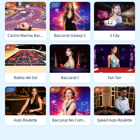
Casino Marina Baccarat 2
Baccarat Galaxy 2
3 Cây
Ruleta del Sol
Baccarat I
Fan Tan
Auto Roulette
Baccarat No Commission
Speed Auto Roulette