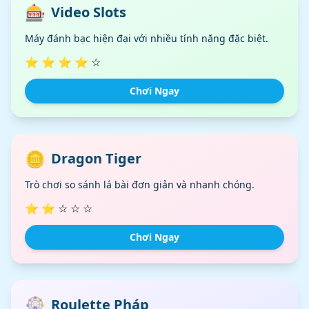
🎰
Video Slots
Máy đánh bạc hiện đại với nhiều tính năng đặc biệt.
⭐
⭐
⭐
⭐
☆
Chơi Ngay
🪙
Dragon Tiger
Trò chơi so sánh lá bài đơn giản và nhanh chóng.
⭐
⭐
☆
☆
☆
Chơi Ngay
🎡
Roulette Pháp