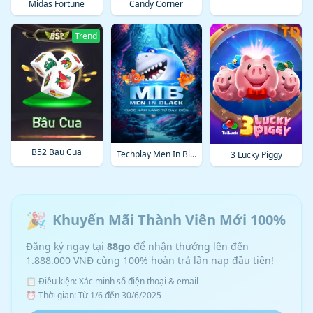
Midas Fortune
Candy Corner
Trend
B52 Bau Cua
Techplay Men In Black
3 Lucky Piggy
🎉
Khuyến Mãi Thành Viên Mới 100%
Đăng ký ngay tại
88go
để nhận thưởng lên đến
1.888.000 VNĐ cùng 100% hoàn trả lần nạp đầu tiên!
📋 Điều kiện: Xác minh số điện thoại & email
⏰ Thời gian: Từ 1/6 đến 30/6/2025