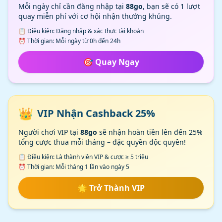
Mỗi ngày chỉ cần đăng nhập tại
88go
, bạn sẽ có 1 lượt
quay miễn phí với cơ hội nhận thưởng khủng.
📋 Điều kiện: Đăng nhập & xác thực tài khoản
⏰ Thời gian: Mỗi ngày từ 0h đến 24h
🎯 Quay Ngay
👑
VIP Nhận Cashback 25%
Người chơi VIP tại
88go
sẽ nhận hoàn tiền lên đến 25%
tổng cược thua mỗi tháng – đặc quyền độc quyền!
📋 Điều kiện: Là thành viên VIP & cược ≥ 5 triệu
⏰ Thời gian: Mỗi tháng 1 lần vào ngày 5
🌟 Trở Thành VIP