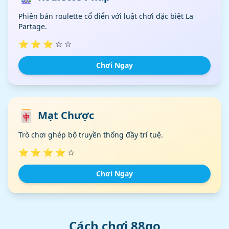
Phiên bản roulette cổ điển với luật chơi đặc biệt La
Partage.
⭐
⭐
⭐
☆
☆
Chơi Ngay
🀄
Mạt Chược
Trò chơi ghép bộ truyền thống đầy trí tuệ.
⭐
⭐
⭐
⭐
☆
Chơi Ngay
Cách chơi 88go