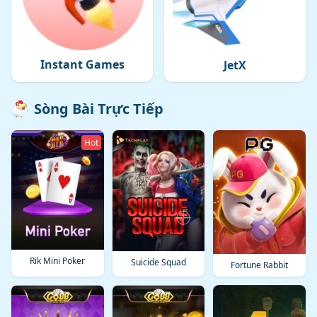
Instant Games
JetX
Sòng Bài Trực Tiếp
Hot
Rik Mini Poker
Suicide Squad
Fortune Rabbit