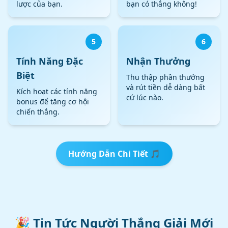
lược của bạn.
bạn có thắng không!
5
6
Tính Năng Đặc
Nhận Thưởng
Biệt
Thu thập phần thưởng
và rút tiền dễ dàng bất
Kích hoạt các tính năng
cứ lúc nào.
bonus để tăng cơ hội
chiến thắng.
Hướng Dẫn Chi Tiết 🎵
🎉 Tin Tức Người Thắng Giải Mới