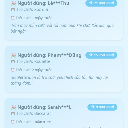
🎉 Người dùng: Lê***Thu
💎 21.000.000₫
🎮 Trò chơi: Xóc đĩa
⏰ Thời gian: 1 ngày trước
"Vận may mỉm cười với tôi hôm qua khi chơi Xóc đĩa, quá
bất ngờ!"
🎉 Người dùng: Phạm***Dũng
💎 15.750.000₫
🎮 Trò chơi: Roulette
⏰ Thời gian: 2 ngày trước
"Roulette luôn là trò chơi yêu thích của tôi, lần này lại
thắng đậm!"
🎉 Người dùng: Sarah***L
💎 9.800.000₫
🎮 Trò chơi: Baccarat
⏰ Thời gian: 1 tuần trước